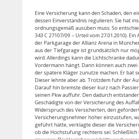
Eine Versicherung kann den Schaden, den ein
dessen Einverständnis regulieren. Sie hat ins
ordnungsgemäß ausüben muss. So entschied 
343 C 27107/09 – Urteil vom 27.01.2010). Ein
der Parkgarage der Allianz Arena in München
aus der Tiefgarage ist grundsätzlich nur mö
wird. Allerdings kann die Lichtschranke dad
Vordermann hängt. Dann können auch zwei Au
der spätere Kläger zunutze machen. Er bat s
Dieser lehnte aber ab. Trotzdem fuhr der A
Darauf hin bremste dieser kurz nach Passie
seinen Pkw auffuhr. Den dadurch entstanden
Geschädigte von der Versicherung des Auffa
Widerspruch des Versicherten, den geforder
Versicherungsnehmer höher einzustufen, wa
geführt hätte, verklagte dieser die Versiche
ob die Hochstufung rechtens sei. Schließlic