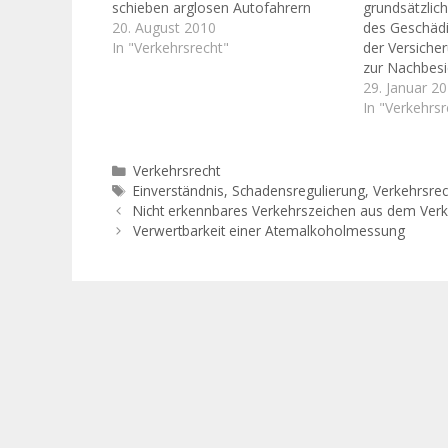
schieben arglosen Autofahrern
grundsätzlich
Blechschäden unter, die Polizei
20. August 2010
des Geschädi
macht aus dem Opfer einen
In "Verkehrsrecht"
der Versiche
Unfallflucht-Täter. Während die
zur Nachbesi
Täter sich ins Fäustchen lachen,
überlassen. 
29. Januar 2
kann das wirkliche Opfer nur
Lübeck am 19
In "Verkehrsr
abwarten, bis die Schläge der Justiz
19/12). Die 
und der…
Schadengutac
auch wenn de
Kategorien
Verkehrsrecht
den Gutachte
Schlagwörter
Einverständnis
,
Schadensregulierung
,
Verkehrsrec
hat. Die Unfa
Nicht erkennbares Verkehrszeichen aus dem Verke
Versicherun
Verwertbarkeit einer Atemalkoholmessung