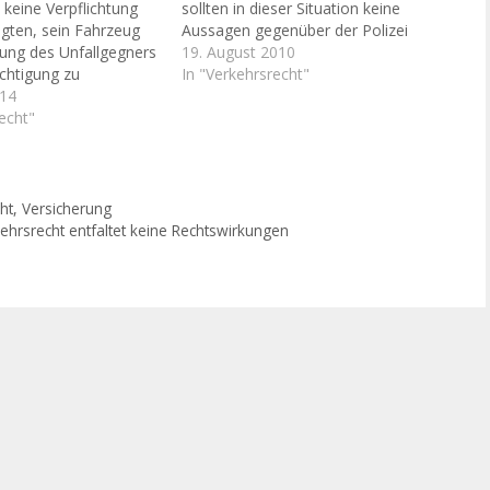
 keine Verpflichtung
sollten in dieser Situation keine
gten, sein Fahrzeug
Aussagen gegenüber der Polizei
rung des Unfallgegners
oder dem Unfallgegner gemacht
19. August 2010
chtigung zu
werden, die sich später als
In "Verkehrsrecht"
Dies entschied das LG
014
nachteilig erweisen. Allerdings
.4.13 (A.Z. 16 O
echt"
haben auch die Gerichte erkannt,
Übersendung des
dass derartige "Schnellschüsse" nur
htens reicht aus,
einen geringen Beweiswert haben.
r Geschädigte sich
Hier ein Beispiel.…
r selber ausgesucht
ht
,
Versicherung
llgegnerische
hrsrecht entfaltet keine Rechtswirkungen
g kann dann…