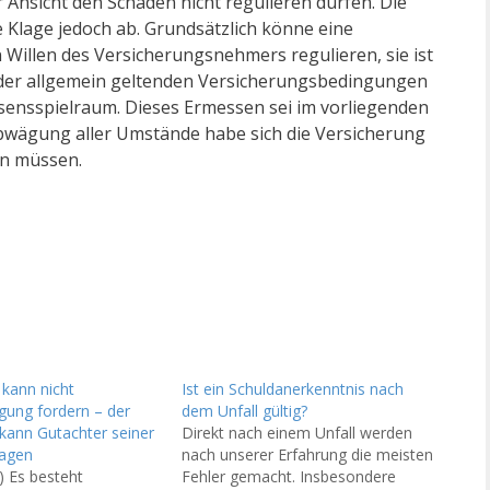
 Ansicht den Schaden nicht regulieren dürfen. Die
e Klage jedoch ab. Grundsätzlich könne eine
Willen des Versicherungsnehmers regulieren, sie ist
 der allgemein geltenden Versicherungsbedingungen
sensspielraum. Dieses Ermessen sei im vorliegenden
bwägung aller Umstände habe sich die Versicherung
en müssen.
 kann nicht
Ist ein Schuldanerkenntnis nach
gung fordern – der
dem Unfall gültig?
kann Gutachter seiner
Direkt nach einem Unfall werden
ragen
nach unserer Erfahrung die meisten
) Es besteht
Fehler gemacht. Insbesondere