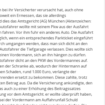
 bei ihr Versicherter verursacht hat, auch ohne
oweit ein Ermessen, das sie allerdings
dies das Amtsgericht (AG) München (Aktenzeichen:
 Autofahrer wollte mit seinem Pkw aus der Ausfahrt
 fahren. Vor ihm fuhr ein anderes Auto. Die Ausfahrt
glich, wenn ein entsprechendes Parkticket eingeführt
urch umgangen werden, dass man sich dicht an den
tofahrer die Tiefgarage verlassen. Dies wollte sich
einen Vordermann, sich an ihn hängen zu dürfen.
utofahrer dicht an den PKW des Vordermannes auf.
ren der Schranke ab, wodurch der Hintermann auf
en Schaden, rund 1.000 Euro, verlangte der
hrenden ersetzt zu bekommen. Diese zahlte, trotz
ten Betrag aus. Da die Versicherung ankündigte, den
s auch zu einer Erhöhung des Beitragssatzes
rung vor dem Amtsgericht. er wollte überprüft haben,
h sei der Vordermann am Auffahrunfall Schuld