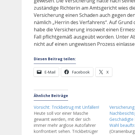
gewesen. Die Versicherung hätte nach seiner
zuständige Richterin am Amtsgericht wies di
Versicherung einen Schaden auch gegen den 
nämlich „Herrin des Verfahrens“. Auf Grund
habe die Versicherung insoweit einen Ermes
Fall pflichtgemäß ausgeübt worden. Unter A
nicht auf einen ungewissen Prozess einlass
Diesen Beitrag teilen:
E-Mail
Facebook
X
Ähnliche Beiträge
Vorsicht: Trickbetrug mit Unfällen!
Versicherung
Heute soll vor einer Masche
Nachbesichti
gewarnt werden, mit der sich
Geschädigte 
immer mehr arglose Autofahrer
Wahl beauft
konfrontiert sehen. Trickbetrüger
(Oranienburg