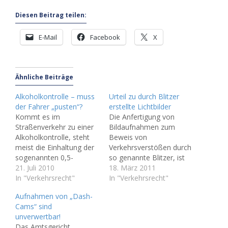
Diesen Beitrag teilen:
E-Mail
Facebook
X
Ähnliche Beiträge
Alkoholkontrolle – muss
Urteil zu durch Blitzer
der Fahrer „pusten“?
erstellte Lichtbilder
Kommt es im
Die Anfertigung von
Straßenverkehr zu einer
Bildaufnahmen zum
Alkoholkontrolle, steht
Beweis von
meist die Einhaltung der
Verkehrsverstößen durch
sogenannten 0,5-
so genannte Blitzer, ist
Promille-Grenze im
21. Juli 2010
verfassungsrechtlich im
18. März 2011
Raum, die in § 24a II
In "Verkehrsrecht"
Grundsatz nicht zu
In "Verkehrsrecht"
Straßenverkehrsgesetz
beanstanden. Dies
Aufnahmen von „Dash-
(StVG) als
entschied das
Cams“ sind
Ordnungswidrigkeit
Bundesverfassungsgeric
unverwertbar!
geregelt ist. Die
ht in Karlsruhe zum
Das Amtsgericht