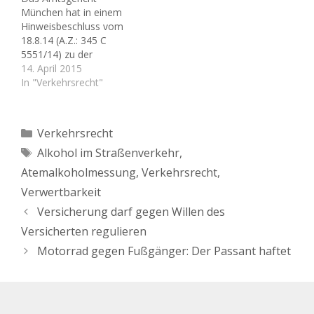
Polizeibeamten
Aktenzeichen: 2 BvR
München hat in einem
verwenden hierfür ein
759/10 - (Urteil vom
Hinweisbeschluss vom
sogenanntes Alcotest-
05.07.2010). Der
18.8.14 (A.Z.: 345 C
Gerät und fordern den
Beschwerdeführer des
5551/14) zu der
Autofahrer zu dem
zugrunde liegenden Falls
interessanten Frage
14. April 2015
gefürchteten "Pusten"
wurde vom Amtsgericht
Stellung genommen, ob
In "Verkehrsrecht"
auf. Aber: muss ich
wegen fahrlässiger
die Aufnahmen von
dieser Aufforderung
Überschreitung der
sogenannten "Dash-
eigentlich
zulässigen
Cams" im
nachkommen?…
Höchstgeschwindigkeit
Kategorien
Verkehrsrecht
Zivilrechtsstreit um
außerhalb…
Schlagwörter
Alkohol im Straßenverkehr
,
Ansprüche aus einem
Verkehrsunfall verwertet
Atemalkoholmessung
,
Verkehrsrecht
,
werden dürfen. Bei einer
Verwertbarkeit
solchen Kamera handelt
es sich um eine im Pkw
Versicherung darf gegen Willen des
installierte, permanent
Versicherten regulieren
während der…
Motorrad gegen Fußgänger: Der Passant haftet