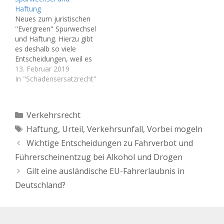
auch grundsätzlich
Verursachung (denn es
Haftung
erlaubt, wenn die
geht im Zivilverfahren ja
Neues zum juristischen
Situation übersichtlich ist.
nicht um "Schuld" im
"Evergreen" Spurwechsel
Aber aufpassen:
Sinne von Bestrafung)
und Haftung. Hierzu gibt
Autofahrer, die an einer
eindeutig zu sein schein.
es deshalb so viele
wartenden
Eine besonders häufige
Entscheidungen, weil es
Fahrzeugschlange
Unfallsituation ist dabei:
eine der häufigsten
13. Februar 2019
vorbeifahren, muss auf
Ein Autofahrer öffnet
Unfallkonstellationen ist.
In "Schadensersatzrecht"
ausscherende Fahrzeuge
zum Aussteigen die Tür…
Steht fest, dass ein
z.B.…
Verkehrsteilnehmer den
Fahrstreifen wechseln
Kategorien
Verkehrsrecht
wollte und kommt es in
Schlagwörter
Haftung
,
Urteil
,
Verkehrsunfall
,
Vorbei mogeln
diesem Zusammenhang
zu einer seitlichen
Wichtige Entscheidungen zu Fahrverbot und
Kollision der Fahrzeuge,
Führerscheinentzug bei Alkohol und Drogen
spricht gegen den
Fahrstreifenwechsler der
Gilt eine ausländische EU-Fahrerlaubnis in
Anschein eines
Deutschland?
Verstoßes…