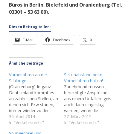
Büros in Berlin, Bielefeld und Oranienburg (Tel.
03301 – 53 63 00).
Diesen Beitrag teilen:
E-Mail
Facebook
X
Ähnliche Beiträge
Vorbeifahren an der
Seitenabstand beim
Schlange
Vorbeifahren halten!
(Oranienburg) In ganz
Zunehmend müssen
Deutschland kommt es
berechtigte Ansprüche
an zahlreichen Stellen, an
aus einem Unfallereignis
denen sich Pkw stauen,
auch dann eingeklagt
immer wieder zu der
werden, wenn die
Situation, in der
30. April 2014
Verteilung des
27. März 2015
stehende PKW überholt
In "Verkehrsrecht"
Verschuldens, richtiger
In "Verkehrsrecht"
werden können. Dies ist
formuliert der
Spurwechsel und