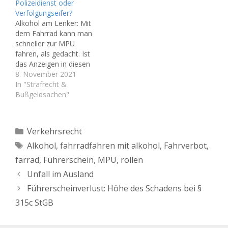
Polizeidienst oder
Fahrerlaubnis, egal ob
Fristsetzung für Vorlage
Verfolgungseifer?
man mit einem Auto
eines medizinisch-
Alkohol am Lenker: Mit
oder „nur“ mit einem
psychologisches
dem Fahrrad kann man
Fahrrad unterwegs war.
Gutachtens ist aber aus
schneller zur MPU
Über diese Entscheidung
formalen Gründen
fahren, als gedacht. Ist
des…
rechtswidrig. Im
das Anzeigen in diesen
konkreten Fall hat das
Fällen sinnvoller
8. November 2021
Verwaltungsgericht (VG)
Polizeidienst oder
In "Strafrecht &
Hannover (Aktenzeichen:
Verfolgungseifer? Es ist
Bußgeldsachen"
…
schon auffällig, dass die
Polizeibeamten in letzter
Zeit mehr Alkoholsünder
Kategorien
Verkehrsrecht
mit dem Fahrrad
Schlagwörter
Alkohol
,
fahrradfahren mit alkohol
,
Fahrverbot
,
anzeigen, als in all den
Jahren zuvor. Der Grund
farrad
,
Führerschein
,
MPU
,
rollen
dafür dürfte…
Unfall im Ausland
Führerscheinverlust: Höhe des Schadens bei §
315c StGB