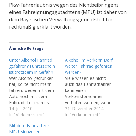
Pkw-Fahrerlaubnis wegen des Nichtbeibringens
eines Fahreignungsgutachtens (MPU) ist daher von
dem Bayerischen Verwaltungsgerichtshof für
rechtmäßig erklärt worden.
Ähnliche Beiträge
Unter Alkohol Fahrrad
Alkohol im Verkehr: Darf
gefahren? Führerschein
weiter Fahrrad gefahren
ist trotzdem in Gefahr!
werden?
Wer Alkohol getrunken
Viele wissen es nicht:
hat, sollte nicht mehr
auch das Fahrradfahren
fahren, weder mit dem
kann einem
Auto noch mit dem
Verkehrsteilnehmer
Fahrrad. Tut man es
verboten werden, wenn
doch und wird nach
14. Juli 2010
er zuvor wegen Alkohol
21. Dezember 2014
übermäßigem
In "Verkehrsrecht"
am Steuer auffällig
In "Verkehrsrecht"
Alkoholkonsum im
geworden ist. Ein
Mit dem Fahrrad zur
Straßenverkehr erwischt,
Fahrverbot (bezogen auf
MPU: sinnvoller
so riskiert man seine
das Fahrrad) mangels