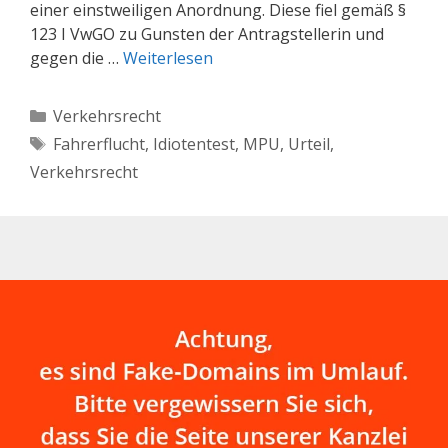
einer einstweiligen Anordnung. Diese fiel gemäß §
123 I VwGO zu Gunsten der Antragstellerin und
gegen die …
Weiterlesen
Kategorien
Verkehrsrecht
Schlagwörter
Fahrerflucht
,
Idiotentest
,
MPU
,
Urteil
,
Verkehrsrecht