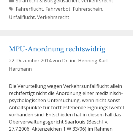
Strafrecht & Bußgeldsachen
,
Verkehrsrecht
Schlagwörter
Fahrerflucht
,
Fahrverbot
,
Führerschein
,
Unfallflucht
,
Verkehrsrecht
MPU-Anordnung rechtswidrig
22. Dezember 2014
von
Dr. iur. Henning Karl
Hartmann
Die Verurteilung wegen Verkehrsunfallflucht allein
rechtfertigt nicht die Anordnung einer medizinisch-
psychologischen Untersuchung, wenn nicht sonst
Anhaltspunkte für fortbestehende Eignungszweifel
vorhanden sind. Entschieden hat in diesem Fall das
Oberverwaltungsgericht Saarlouis (Beschl. v.
27.7.2006, Aktenzeichen 1 W 33/06) im Rahmen