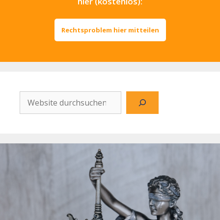
hier (kostenlos):
Rechtsproblem hier mitteilen
Website
durchsuchen