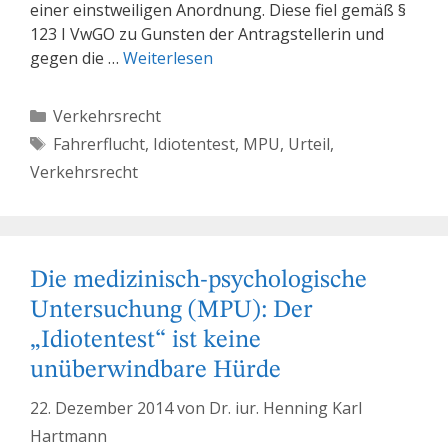
einer einstweiligen Anordnung. Diese fiel gemäß §
123 I VwGO zu Gunsten der Antragstellerin und
gegen die …
Weiterlesen
Kategorien
Verkehrsrecht
Schlagwörter
Fahrerflucht
,
Idiotentest
,
MPU
,
Urteil
,
Verkehrsrecht
Die medizinisch-psychologische
Untersuchung (MPU): Der
„Idiotentest“ ist keine
unüberwindbare Hürde
22. Dezember 2014
von
Dr. iur. Henning Karl
Hartmann