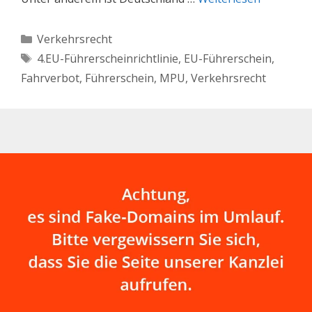
Kategorien
Verkehrsrecht
Schlagwörter
4.EU-Führerscheinrichtlinie
,
EU-Führerschein
,
Fahrverbot
,
Führerschein
,
MPU
,
Verkehrsrecht