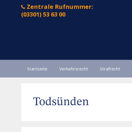
Zum
Zentrale Rufnummer:
Inhalt
(03301) 53 63 00
springen
Startseite
Verkehrsrecht
Strafrecht
Todsünden