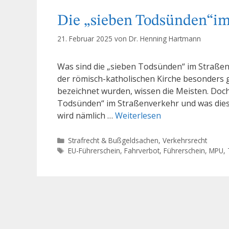
Die „sieben Todsünden“i
21. Februar 2025
von
Dr. Henning Hartmann
Was sind die „sieben Todsünden“ im Straßen
der römisch-katholischen Kirche besonders
bezeichnet wurden, wissen die Meisten. Doc
Todsünden“ im Straßenverkehr und was diese
wird nämlich …
Weiterlesen
Kategorien
Strafrecht & Bußgeldsachen
,
Verkehrsrecht
Schlagwörter
EU-Führerschein
,
Fahrverbot
,
Führerschein
,
MPU
,