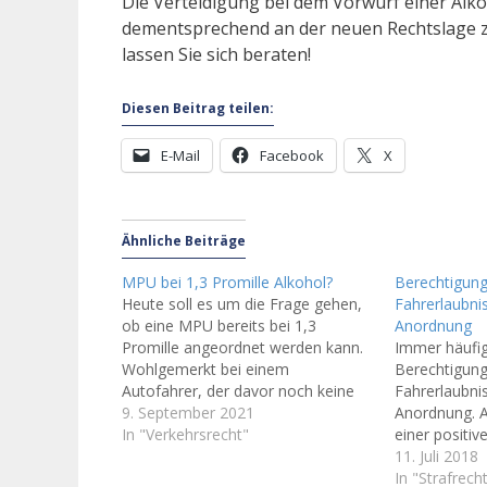
Die Verteidigung bei dem Vorwurf einer Alko
dementsprechend an der neuen Rechtslage zu 
lassen Sie sich beraten!
Diesen Beitrag teilen:
E-Mail
Facebook
X
Ähnliche Beiträge
MPU bei 1,3 Promille Alkohol?
Berechtigung
Heute soll es um die Frage gehen,
Fahrerlaubn
ob eine MPU bereits bei 1,3
Anordnung
Promille angeordnet werden kann.
Immer häufig
Wohlgemerkt bei einem
Berechtigung
Autofahrer, der davor noch keine
Fahrerlaubn
Tat begangen hat. Die Antwort ist
9. September 2021
Anordnung. A
leider: Ja, das geht. Denn Achtung,
In "Verkehrsrecht"
einer positiv
Autofahrer: die Anordnung der
Deutschland
11. Juli 2018
MPU ist durch ein Urteil des
Wiedererteil
In "Strafrec