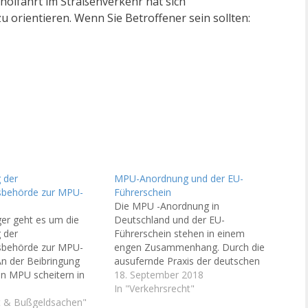
holfahrt im Straßenverkehr hat sich
orientieren. Wenn Sie Betroffener sein sollten:
 der
MPU-Anordnung und der EU-
isbehörde zur MPU-
Führerschein
Die MPU -Anordnung in
er geht es um die
Deutschland und der EU-
 der
Führerschein stehen in einem
isbehörde zur MPU-
engen Zusammenhang. Durch die
n der Beibringung
ausufernde Praxis der deutschen
en MPU scheitern in
Führerscheinstellen, die
18. September 2018
 immer mehr
Fahreignungsbegutachtung in Form
In "Verkehrsrecht"
ungen von
ht & Bußgeldsachen"
der MPU anzuordnen, werden