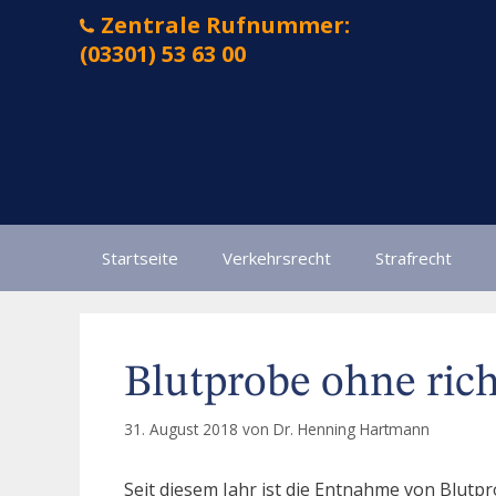
Zum
Zentrale Rufnummer:
Inhalt
(03301) 53 63 00
springen
Startseite
Verkehrsrecht
Strafrecht
Blutprobe ohne ric
31. August 2018
von
Dr. Henning Hartmann
Seit diesem Jahr ist die Entnahme von Blutp