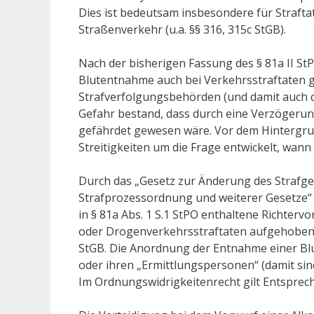
Dies ist bedeutsam insbesondere für Straf
Straßenverkehr (u.a. §§ 316, 315c StGB).
Nach der bisherigen Fassung des § 81a II S
Blutentnahme auch bei Verkehrsstraftaten gr
Strafverfolgungsbehörden (und damit auch de
Gefahr bestand, dass durch eine Verzögeru
gefährdet gewesen wäre. Vor dem Hintergrun
Streitigkeiten um die Frage entwickelt, wan
Durch das „Gesetz zur Änderung des Strafge
Strafprozessordnung und weiterer Gesetze“ (
in § 81a Abs. 1 S.1 StPO enthaltene Richterv
oder Drogenverkehrsstraftaten aufgehoben. D
StGB. Die Anordnung der Entnahme einer Blu
oder ihren „Ermittlungspersonen“ (damit sind
Im Ordnungswidrigkeitenrecht gilt Entsprech