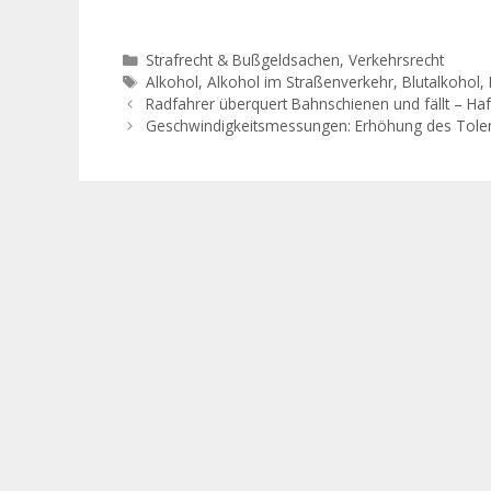
Bundesverwaltungsgerichts vom
Fahrerlaubni
17.März…
immer häufig
eines EU-Füh
Kategorien
Strafrecht & Bußgeldsachen
,
Verkehrsrecht
zurück gegrif
Schlagwörter
Alkohol
,
Alkohol im Straßenverkehr
,
Blutalkohol
,
Verwaltungsg
Radfahrer überquert Bahnschienen und fällt – Ha
hat in einer
Geschwindigkeitsmessungen: Erhöhung des Toler
01.06.2018 (