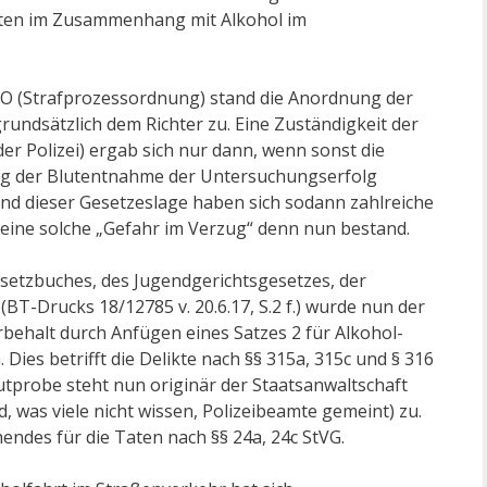
taten im Zusammenhang mit Alkohol im
tPO (Strafprozessordnung) stand die Anordnung der
undsätzlich dem Richter zu. Eine Zuständigkeit der
r Polizei) ergab sich nur dann, wenn sonst die
ng der Blutentnahme der Untersuchungserfolg
d dieser Gesetzeslage haben sich sodann zahlreiche
n eine solche „Gefahr im Verzug“ denn nun bestand.
setzbuches, des Jugendgerichtsgesetzes, der
BT-Drucks 18/12785 v. 20.6.17, S.2 f.) wurde nun der
orbehalt durch Anfügen eines Satzes 2 für Alkohol-
ies betrifft die Delikte nach §§ 315a, 315c und § 316
tprobe steht nun originär der Staatsanwaltschaft
, was viele nicht wissen, Polizeibeamte gemeint) zu.
endes für die Taten nach §§ 24a, 24c StVG.