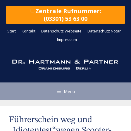
Zum
Inhalt
Zentrale Rufnummer:
springen
(03301) 53 63 00
Start
Kontakt
Datenschutz Webseite
Datenschutz Notar
Impressum
Menü
Führerschein weg und
„Idiotentest“wegen Scooter-