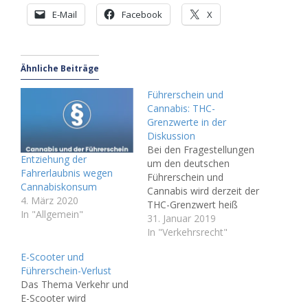
E-Mail
Facebook
X
Ähnliche Beiträge
Führerschein und
Cannabis: THC-
Grenzwerte in der
Diskussion
Bei den Fragestellungen
Entziehung der
um den deutschen
Fahrerlaubnis wegen
Führerschein und
Cannabiskonsum
Cannabis wird derzeit der
4. März 2020
THC-Grenzwert heiß
In "Allgemein"
dieskutiert. Die
31. Januar 2019
Teilnahme am
In "Verkehrsrecht"
Straßenverkehr unter
E-Scooter und
dem Einfluss von
Führerschein-Verlust
Cannabis (Wirkstoff:
Das Thema Verkehr und
THC) führt immer wieder
E-Scooter wird
zu juristischen