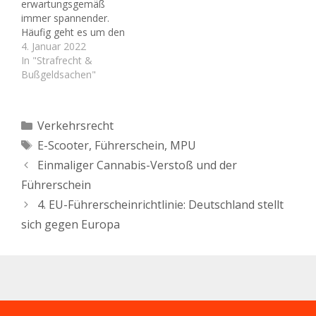
erwartungsgemäß
Entscheidungen, die auf
immer spannender.
die Entziehung der
Häufig geht es um den
Fahrerlaubnis des
Führerschein, genauer
4. Januar 2022
betroffenen
gesagt um die
In "Strafrecht &
Verkehrsteilnehmers
Entziehung der
Bußgeldsachen"
gerichtet sind. Der Ablauf
Fahrerlaubnis. Bei einem
ist regelmäßig folgende.
E-Scooter handelt es sich
Die Führerscheinstelle…
um ein Kraftfahrzeug,
Kategorien
Verkehrsrecht
das hatten wir bereits
Schlagwörter
E-Scooter
,
Führerschein
,
MPU
erörtert. Sie denken,
dann ist ja alle klar
Einmaliger Cannabis-Verstoß und der
hinsichtlich der
Führerschein
Konsequenzen? Schauen
wir doch einmal…
4. EU-Führerscheinrichtlinie: Deutschland stellt
sich gegen Europa